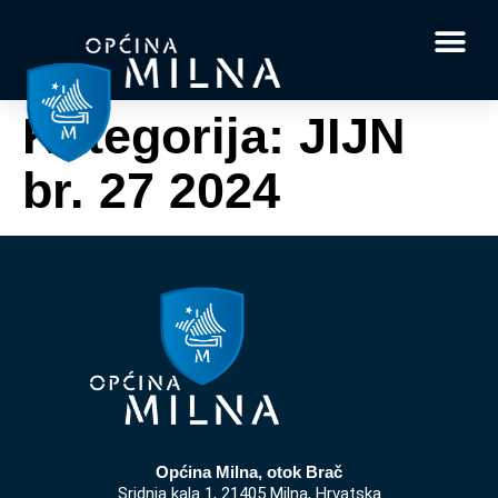
Dokumenti i obrasci
Vaše pitanje i
Kategorija:
JIJN
br. 27 2024
Općina Milna, otok Brač
Sridnja kala 1, 21405 Milna, Hrvatska