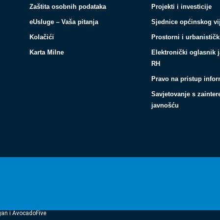
Zaštita osobnih podataka
Projekti i investicije
eUsluge – Vaša pitanja
Sjednice općinskog vi
Kolačići
Prostorni i urbanističk
Karta Milne
Elektronički oglasnik 
RH
Pravo na pristup info
Savjetovanje s zainte
javnošću
gan i AvocadoFive