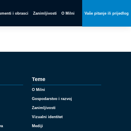
menti i obrasci
Zanimljivosti
O Milni
Vaše pitanje ili prijedlog
Teme
O Milni
Gospodarstvo i razvoj
Zanimljivosti
Vizualni identitet
va
Mediji