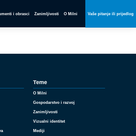
menti i obrasci
Zanimljivosti
O Milni
Vaše pitanje ili prijedlog
Teme
O Milni
Gospodarstvo i razvoj
Zanimljivosti
Vizualni identitet
va
Mediji