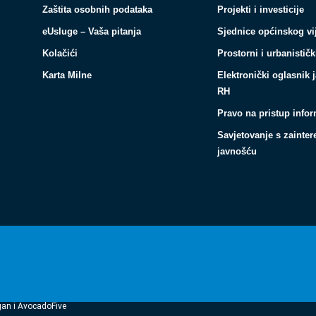
Zaštita osobnih podataka
Projekti i investicije
eUsluge – Vaša pitanja
Sjednice općinskog vi
Kolačići
Prostorni i urbanističk
Karta Milne
Elektronički oglasnik 
RH
Pravo na pristup info
Savjetovanje s zainte
javnošću
gan i AvocadoFive