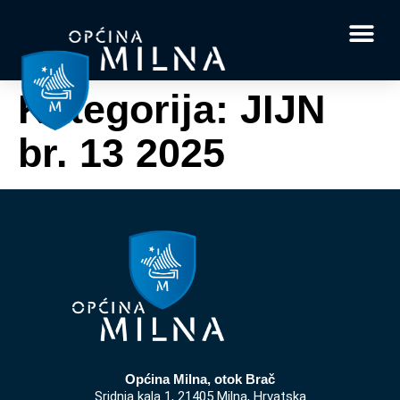
Dokumenti i obrasci
Vaše pitanje i
Kategorija:
JIJN
br. 13 2025
Općina Milna, otok Brač
Sridnja kala 1, 21405 Milna, Hrvatska