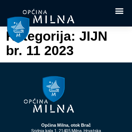
Dokumenti i obrasci
Vaše pitanje i
Kategorija:
JIJN
br. 11 2023
Općina Milna, otok Brač
Sridnja kala 1, 21405 Milna, Hrvatska