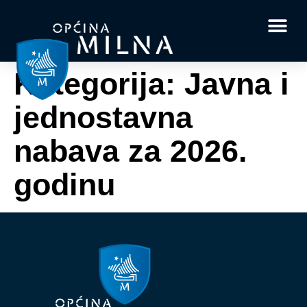
Dokumenti i obrasci
Vaše pitanje i
Kategorija:
Javna i
jednostavna
nabava za 2026.
godinu