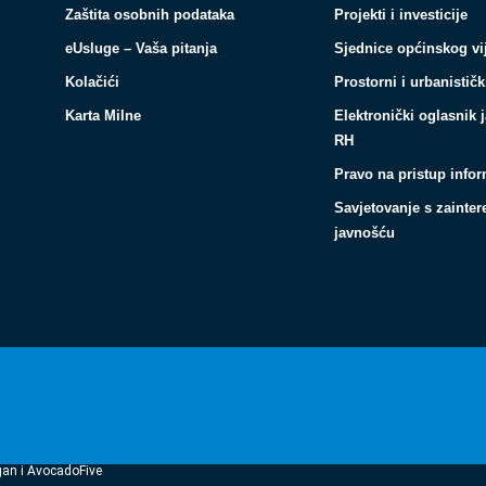
Zaštita osobnih podataka
Projekti i investicije
eUsluge – Vaša pitanja
Sjednice općinskog vi
Kolačići
Prostorni i urbanističk
Karta Milne
Elektronički oglasnik 
RH
Pravo na pristup info
Savjetovanje s zainte
javnošću
gan i AvocadoFive