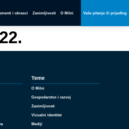
menti i obrasci
Zanimljivosti
O Milni
Vaše pitanje ili prijedlog
22.
Teme
O Milni
Gospodarstvo i razvoj
Zanimljivosti
Vizualni identitet
va
Mediji