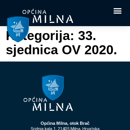
Dokumenti i obrasci
Vaše pitanje i
Kategorija:
33.
sjednica OV 2020.
Općina Milna, otok Brač
Sridnja kala 1, 21405 Milna, Hrvatska