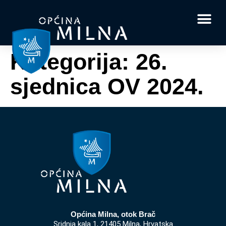
Dokumenti i obrasci
Vaše pitanje i
Kategorija:
26.
sjednica OV 2024.
Općina Milna, otok Brač
Sridnja kala 1, 21405 Milna, Hrvatska