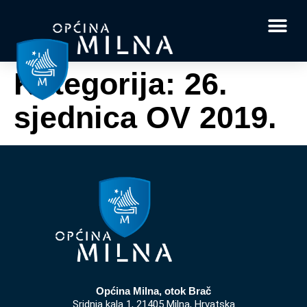
Dokumenti i obrasci
Vaše pitanje i
Kategorija:
26.
sjednica OV 2019.
Općina Milna, otok Brač
Sridnja kala 1, 21405 Milna, Hrvatska