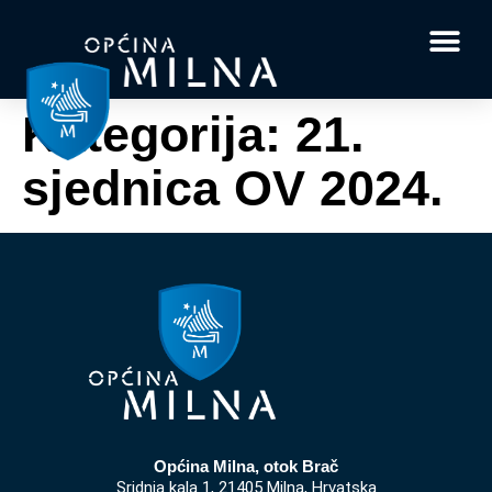
Dokumenti i obrasci
Vaše pitanje i
Kategorija:
21.
sjednica OV 2024.
Općina Milna, otok Brač
Sridnja kala 1, 21405 Milna, Hrvatska