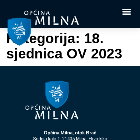
Dokumenti i obrasci
Vaše pitanje i
Kategorija:
18.
sjednica OV 2023
Općina Milna, otok Brač
Sridnja kala 1, 21405 Milna, Hrvatska