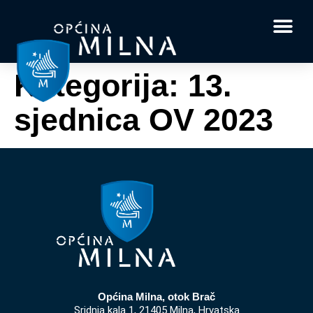
Dokumenti i obrasci
Vaše pitanje i
Kategorija:
13.
sjednica OV 2023
Općina Milna, otok Brač
Sridnja kala 1, 21405 Milna, Hrvatska