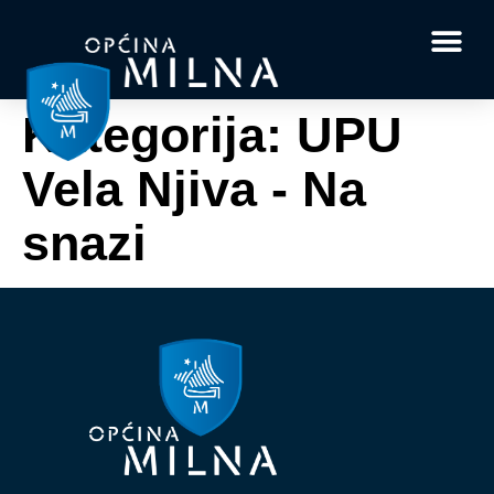
Dokumenti i obrasci
Vaše pitanje i
Kategorija:
UPU
Vela Njiva - Na
snazi