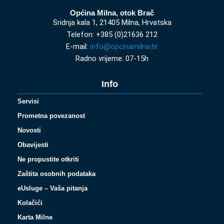
Općina Milna, otok Brač
Sridnja kala 1, 21405 Milna, Hrvatska
Telefon: +385 (0)21636 212
E-mail:
info@opcinamilna.hr
Radno vrijeme: 07-15h
Info
Servisi
Prometna povezanost
Novosti
Obavijesti
Ne propustite otkriti
Zaštita osobnih podataka
eUsluge – Vaša pitanja
Kolačići
Karta Milne