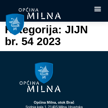
Dokumenti i obrasci
Vaše pitanje i
Kategorija:
JIJN
br. 54 2023
Općina Milna, otok Brač
Sridnja kala 1, 21405 Milna, Hrvatska