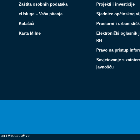
Zaštita osobnih podataka
Projekti i investicije
eUsluge – Vaša pitanja
Sjednice općinskog vi
Kolačići
Prostorni i urbanističk
Karta Milne
Elektronički oglasnik 
RH
Pravo na pristup info
Savjetovanje s zainte
javnošću
gan i AvocadoFive