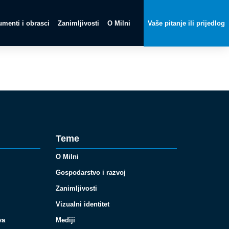
menti i obrasci
Zanimljivosti
O Milni
Vaše pitanje ili prijedlog
Teme
O Milni
Gospodarstvo i razvoj
Zanimljivosti
Vizualni identitet
va
Mediji