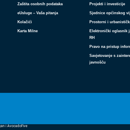
Zaštita osobnih podataka
Projekti i investicije
eUsluge – Vaša pitanja
Sjednice općinskog vi
Kolačići
Prostorni i urbanističk
Karta Milne
Elektronički oglasnik 
RH
Pravo na pristup info
Savjetovanje s zainte
javnošću
gan i AvocadoFive