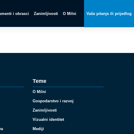
menti i obrasci
Zanimljivosti
O Milni
Vaše pitanje ili prijedlog
Teme
O Milni
Gospodarstvo i razvoj
Zanimljivosti
Vizualni identitet
va
Mediji