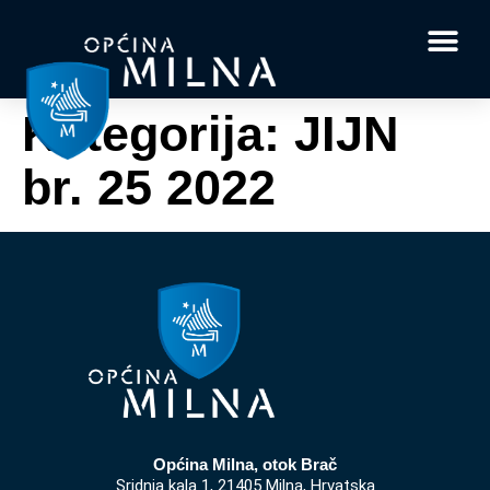
Dokumenti i obrasci
Vaše pitanje i
Kategorija:
JIJN
br. 25 2022
Općina Milna, otok Brač
Sridnja kala 1, 21405 Milna, Hrvatska