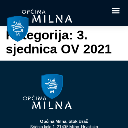
Dokumenti i obrasci
Vaše pitanje i
Kategorija:
3.
sjednica OV 2021
Općina Milna, otok Brač
Sridnja kala 1, 21405 Milna, Hrvatska