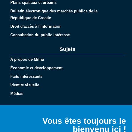
Plans spatiaux et urbains
Bulletin électronique des marchés publics de la
République de Croatie
Droit d'accès à l'information
Consultation du public intéressé
Sujets
À propos de Milna
Économie et développement
Faits intéressants
Identité visuelle
Médias
Español
Italiano
Vous êtes toujours le
Deutsch
bienvenu ici !
English (UK)